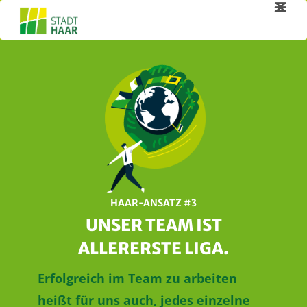


HAAR-ANSATZ #3
UNSER TEAM IST
ALLERERSTE LIGA.
Erfolgreich im Team zu arbeiten
heißt für uns auch, jedes einzelne