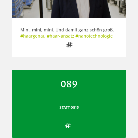
Mini, mini, mini. Und damit ganz schön groß.
#haargenau #haar-ansatz #nanotechnologie

089
STATT 0815
