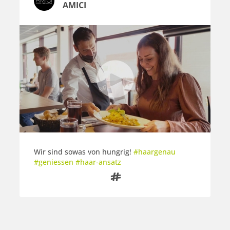
AMICI
Wir sind sowas von hungrig!
#haargenau
#geniessen #haar-ansatz
