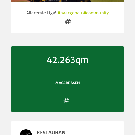
Allererste Liga!
#haargenau #community

42.263qm
MAGERRASEN

RESTAURANT