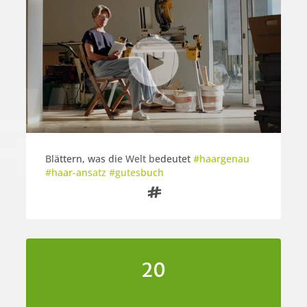
3

Blättern, was die Welt bedeutet
#haargenau
#haar-ansatz #gutesbuch

20