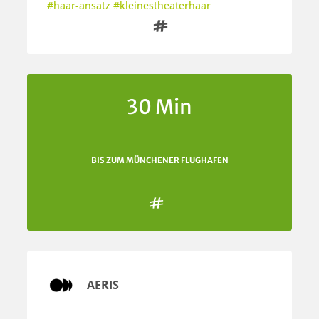
#haar-ansatz #kleinestheaterhaar

30 Min
BIS ZUM MÜNCHENER FLUGHAFEN

AERIS